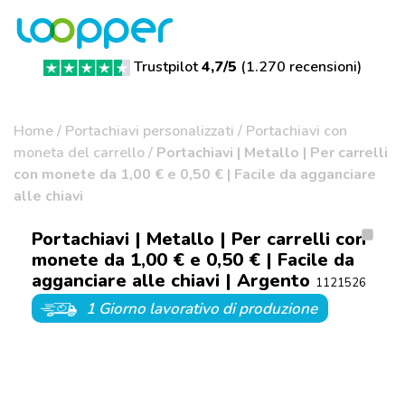
Trustpilot
4,7/5
(
1.270 recensioni
)
Home
/
Portachiavi personalizzati
/
Portachiavi con
moneta del carrello
/
Portachiavi | Metallo | Per carrelli
con monete da 1,00 € e 0,50 € | Facile da agganciare
alle chiavi
Portachiavi | Metallo | Per carrelli con
monete da 1,00 € e 0,50 € | Facile da
agganciare alle chiavi | Argento
1121526
1 Giorno lavorativo di produzione
1 Giorno lavorativo di produzione