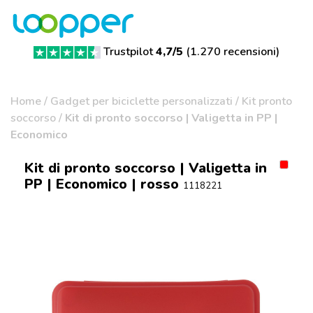
Trustpilot
4,7/5
(
1.270 recensioni
)
Home
/
Gadget per biciclette personalizzati
/
Kit pronto
soccorso
/
Kit di pronto soccorso | Valigetta in PP |
Economico
Kit di pronto soccorso | Valigetta in
PP | Economico | rosso
1118221